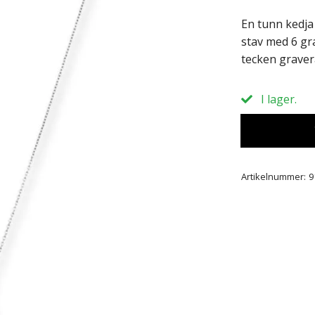
En tunn kedja 
stav med 6 gra
tecken graver
I lager.
Artikelnummer:
9