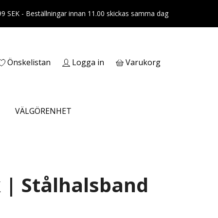
399 SEK - Beställningar innan 11.00 skickas samma dag
Önskelistan
Logga in
Varukorg
VÄLGÖRENHET
 | Stålhalsband