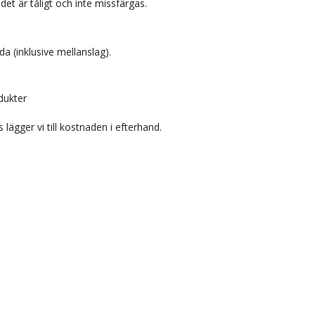
 det är tåligt och inte missfärgas.
da (inklusive mellanslag).
dukter
 lägger vi till kostnaden i efterhand.