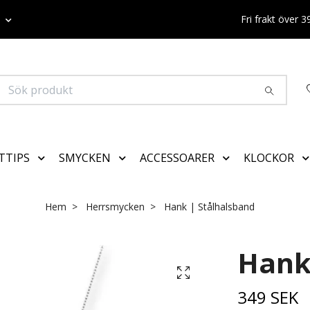
K
Fri frakt över 
TTIPS
SMYCKEN
ACCESSOARER
KLOCKOR
Hem
Herrsmycken
Hank | Stålhalsband
Hank
349 SEK