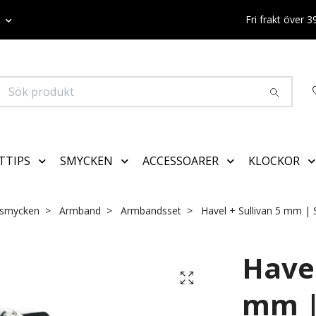
K
Fri frakt över 
TTIPS
SMYCKEN
ACCESSOARER
KLOCKOR
rsmycken
Armband
Armbandsset
Havel + Sullivan 5 mm |
Havel
mm |