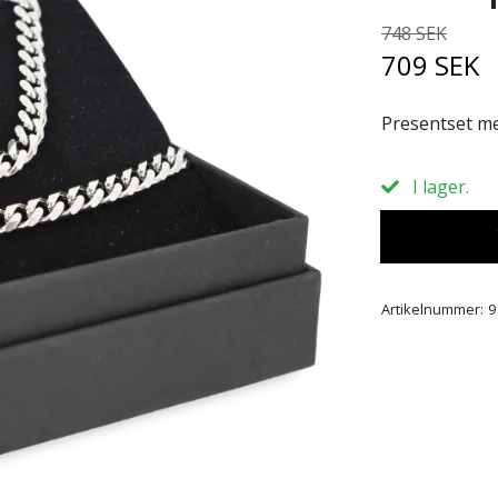
748 SEK
709 SEK
Presentset me
I lager.
Artikelnummer:
9