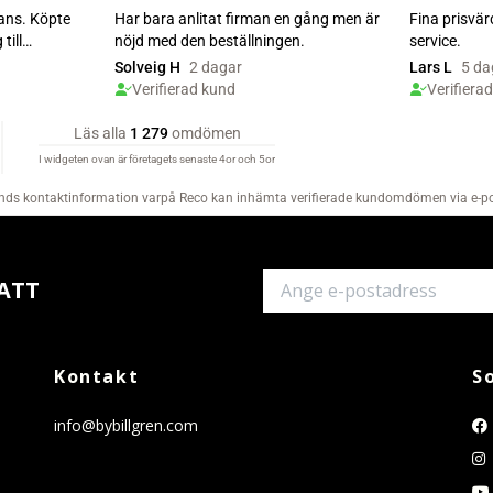
ATT
Kontakt
S
info@bybillgren.com