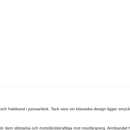
ch halsband i pansarlänk. Tack vare sin klassiska design ligger smyc
et gör dem slitstarka och motståndskraftiga mot missfärgning. Armbandet