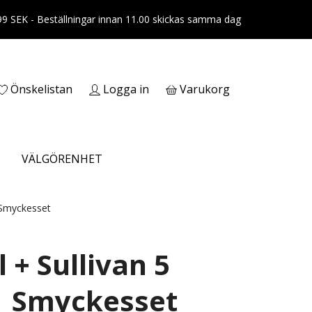
399 SEK - Beställningar innan 11.00 skickas samma dag
Önskelistan
Logga in
Varukorg
VÄLGÖRENHET
 Smyckesset
 + Sullivan 5
 Smyckesset