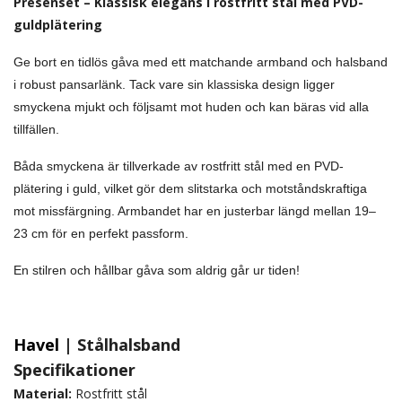
Presenset – Klassisk elegans i rostfritt stål med PVD-
guldplätering
Ge bort en tidlös gåva med ett matchande armband och halsband
i robust pansarlänk. Tack vare sin klassiska design ligger
smyckena mjukt och följsamt mot huden och kan bäras vid alla
tillfällen.
Båda smyckena är tillverkade av rostfritt stål med en PVD-
plätering i guld, vilket gör dem slitstarka och motståndskraftiga
mot missfärgning. Armbandet har en justerbar längd mellan 19–
23 cm för en perfekt passform.
En stilren och hållbar gåva som aldrig går ur tiden!
Havel
| Stålhalsband
Specifikationer
Material:
Rostfritt stål