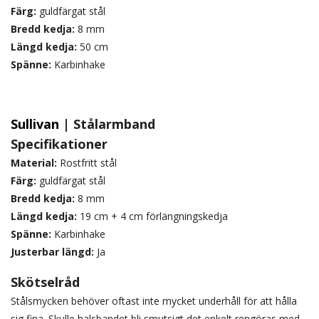
Färg:
guldfärgat stål
Bredd kedja:
8 mm
Längd kedja:
50 cm
Spänne:
Karbinhake
Sullivan
| Stålarmband
Specifikationer
Material:
Rostfritt stål
Färg:
guldfärgat stål
Bredd kedja:
8 mm
Längd kedja:
19 cm + 4 cm förlängningskedja
Spänne:
Karbinhake
Justerbar längd:
Ja
Skötselråd
Stålsmycken behöver oftast inte mycket underhåll för att hålla
sig fina. Skulle halsbandet bli smutsigt det enkelt rengöras med