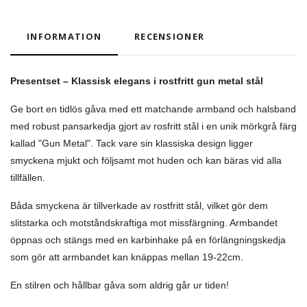
INFORMATION
RECENSIONER
Presentset – Klassisk elegans i rostfritt gun metal stål
Ge bort en tidlös gåva med ett matchande armband och halsband
med robust
pansarkedja gjort av rosfritt stål i en unik mörkgrå färg
kallad "Gun Metal"
. Tack vare sin klassiska design ligger
smyckena mjukt och följsamt mot huden och kan bäras vid alla
tillfällen.
Båda smyckena är tillverkade av rostfritt stål, vilket gör dem
slitstarka och motståndskraftiga mot missfärgning. Armbandet
öppnas och stängs med en karbinhake på en förlängningskedja
som gör att armbandet kan knäppas mellan 19-22cm.
En stilren och hållbar gåva som aldrig går ur tiden!