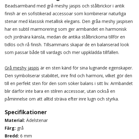
Beadsarmband med grå meshy jaspis och stålbrickor i antik
finish är en sofistikerad accessoar som kombinerar naturliga
stenar med klassisk metallisk elegans. Den gråa meshy jaspisen
har en subtil marmorering som ger armbandet en harmonisk
och jordnära känsla, medan de antika stålbrickorna tillför en
tidlös och rå finish. Tillsammans skapar de en balanserad look
som passar både till vardags och mer uppklädda tillfällen.
Grå meshy jaspis
är en sten känd för sina lugnande egenskaper.
Den symboliserar stabilitet, inre frid och harmoni, vilket gör den
till en perfekt sten för den som söker balans i sitt liv. Armbandet
blir därför inte bara en stilren accessoar, utan också en
påminnelse om att alltid sträva efter inre lugn och styrka.
Specifikationer
Material:
Ädelstenar
Färg:
grå
Bredd:
6 mm