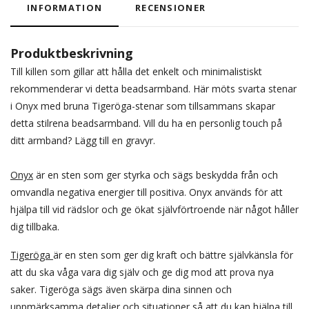
INFORMATION
RECENSIONER
Produktbeskrivning
Till killen som gillar att hålla det enkelt och minimalistiskt
rekommenderar vi detta beadsarmband. Här möts svarta stenar
i Onyx med bruna Tigeröga-stenar som tillsammans skapar
detta stilrena beadsarmband. Vill du ha en personlig touch på
ditt armband? Lägg till en gravyr.
Onyx
är en sten som ger styrka och sägs beskydda från och
omvandla negativa energier till positiva. Onyx används för att
hjälpa till vid rädslor och ge ökat självförtroende när något håller
dig tillbaka.
Tigeröga
är en sten som ger dig kraft och bättre självkänsla för
att du ska våga vara dig själv och ge dig mod att prova nya
saker. Tigeröga sägs även skärpa dina sinnen och
uppmärksamma detaljer och situationer så att du kan hjälpa till