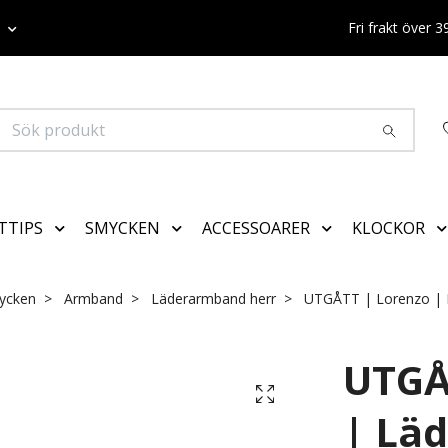
K
Fri frakt över 
TTIPS
SMYCKEN
ACCESSOARER
KLOCKOR
ycken
Armband
Läderarmband herr
UTGÅTT | Lorenzo | 
UTGÅ
| Lä