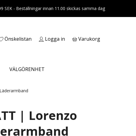
399 SEK - Beställningar innan 11.00 skickas samma dag
Önskelistan
Logga in
Varukorg
VÄLGÖRENHET
Läderarmband
TT | Lorenzo
derarmband