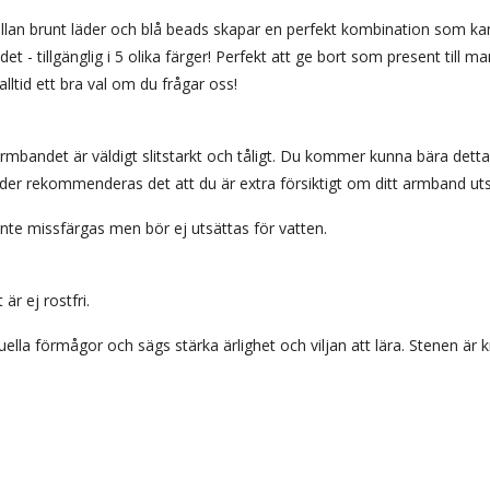
llan brunt läder och blå beads skapar en perfekt kombination som k
t - tillgänglig i 5 olika färger! Perfekt att ge bort som present till man
lltid ett bra val om du frågar oss!
 armbandet är väldigt slitstarkt och tåligt. Du kommer kunna bära dett
der rekommenderas det att du är extra försiktigt om ditt armband utsä
ch inte missfärgas men bör ej utsättas för vatten.
r ej rostfri.
tuella förmågor och sägs stärka ärlighet och viljan att lära. Stenen är