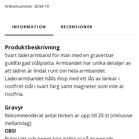
Artikelnummer:
8244-19
INFORMATION
RECENSIONER
Produktbeskrivning
Svart läderarmband för män med en graverbar
guldfärgad stålplatta. Armbandet har unika detaljer av
att lädret är lindat runt om hela armbandet.
Läderarmbandet hålls ihop med ett lås av länkar i
rostfritt stål i svart färg samt magneter som inte är
rostfria.
Gravyr
Rekommenderat antal tecken är upp till 20 st (inklusive
mellanslag).
OBS!
Bytesrätt och öppet köp gäller ej på graverade