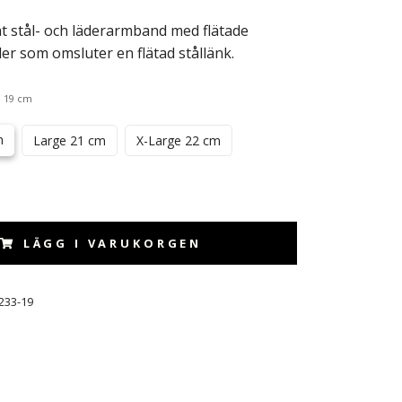
t stål- och läderarmband med flätade
er som omsluter en flätad stållänk.
 19 cm
m
Large 21 cm
X-Large 22 cm
LÄGG I VARUKORGEN
233-19