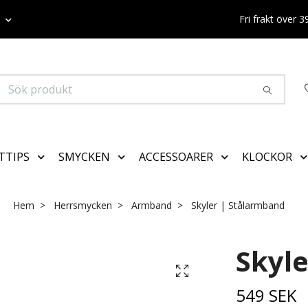
K
Fri frakt över 
TTIPS
SMYCKEN
ACCESSOARER
KLOCKOR
Hem
Herrsmycken
Armband
Skyler | Stålarmband
Skyl
549 SEK