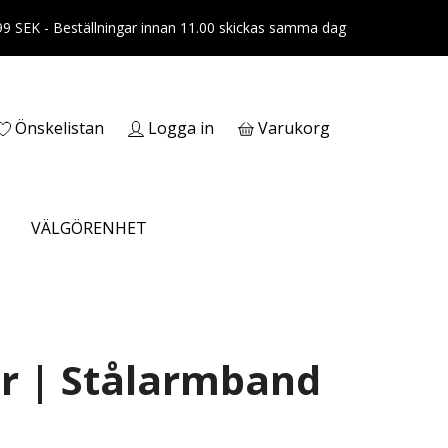
399 SEK - Beställningar innan 11.00 skickas samma dag
Önskelistan
Logga in
Varukorg
VÄLGÖRENHET
er | Stålarmband