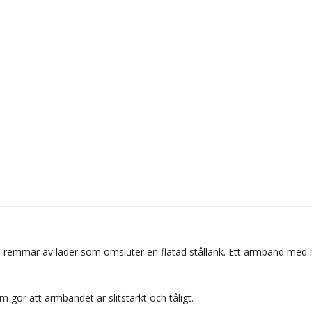
e remmar av läder som omsluter en flätad stållänk. Ett armband me
om gör att armbandet är slitstarkt och tåligt.