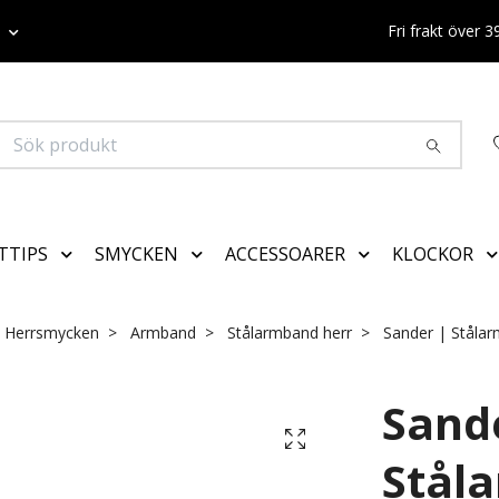
K
Fri frakt över 
TTIPS
SMYCKEN
ACCESSOARER
KLOCKOR
Herrsmycken
Armband
Stålarmband herr
Sander | Ståla
Sand
Stål