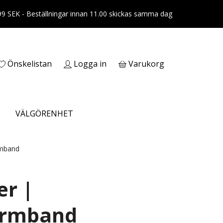
399 SEK - Beställningar innan 11.00 skickas samma dag
Önskelistan
Logga in
Varukorg
VÄLGÖRENHET
rmband
er |
armband