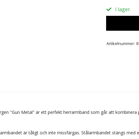
I lager.
Artikelnummer:
8
 i färgen "Gun Metal" är ett perfekt herrarmband som går att kombiner
tt armbandet är tåligt och inte missfärgas. Stålarmbandet stängs med 