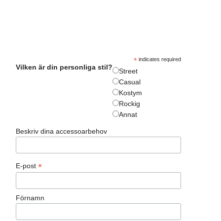
*
indicates required
Vilken är din personliga stil?
Street
Casual
Kostym
Rockig
Annat
Beskriv dina accessoarbehov
*
E-post
Förnamn