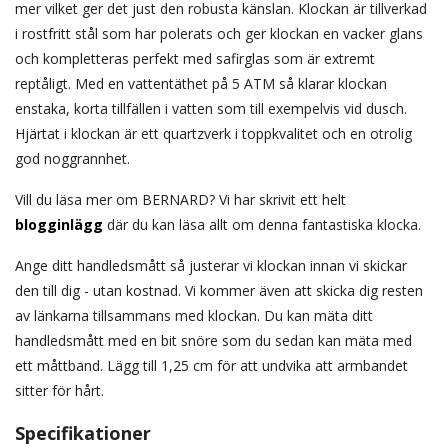
mer vilket ger det just den robusta känslan. Klockan är tillverkad
i rostfritt stål som har polerats och ger klockan en vacker glans
och kompletteras perfekt med safirglas som är extremt
reptåligt. Med en vattentäthet på 5 ATM så klarar klockan
enstaka, korta tillfällen i vatten som till exempelvis vid dusch.
Hjärtat i klockan är ett quartzverk i toppkvalitet och en otrolig
god noggrannhet.
Vill du läsa mer om BERNARD? Vi har skrivit ett helt
blogginlägg
där du kan läsa allt om denna fantastiska klocka.
Ange ditt handledsmått så justerar vi klockan innan vi skickar
den till dig - utan kostnad. Vi kommer även att skicka dig resten
av länkarna tillsammans med klockan. Du kan mäta ditt
handledsmått med en bit snöre som du sedan kan mäta med
ett måttband. Lägg till 1,25 cm för att undvika att armbandet
sitter för hårt.
Specifikationer