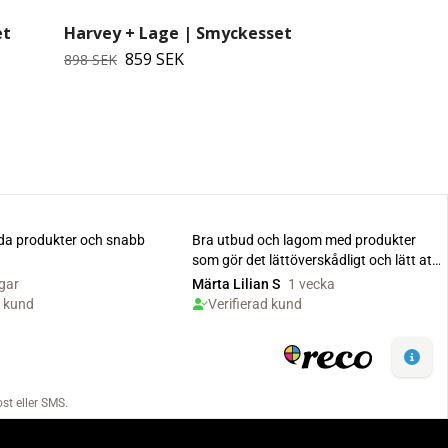
et
Harvey + Lage | Smyckesset
859 SEK
898 SEK