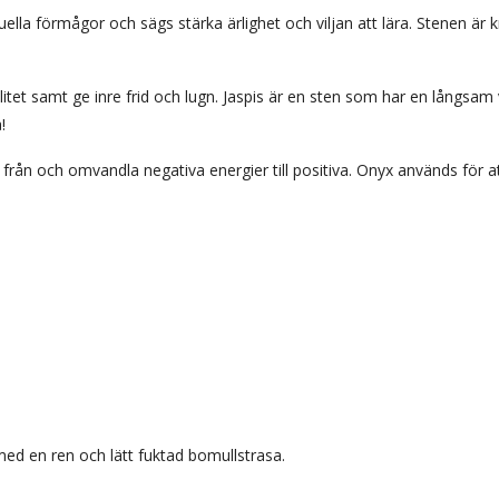
uella förmågor och sägs stärka ärlighet och viljan att lära. Stenen är 
litet samt ge inre frid och lugn. Jaspis är en sten som har en långsa
!
ån och omvandla negativa energier till positiva. Onyx används för att 
med en ren och lätt fuktad bomullstrasa.