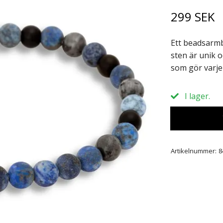
299 SEK
Ett beadsarmba
sten är unik 
som gör varje
I lager.
Artikelnummer:
8