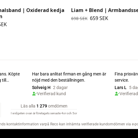
rhalsband | Oxiderad kedja
Liam + Blend | Armbandss
m
659 SEK
698 SEK
SEK