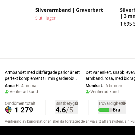
Silverarmband | Graverbart
Silve
| 3 m
Slut i lager
1 695 