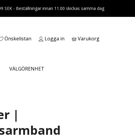
399 SEK - Beställningar innan 11.00 skickas samma dag
Önskelistan
Logga in
Varukorg
VÄLGÖRENHET
er |
sarmband