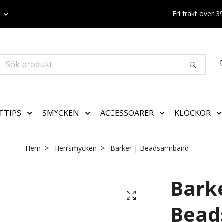
K
Fri frakt över 
TTIPS
SMYCKEN
ACCESSOARER
KLOCKOR
Hem
Herrsmycken
Barker | Beadsarmband
Bark
Bead