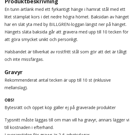
Produktbeskrivning
En tunn ärtlänk med ett fyrkantigt hänge i hamrat stål med ett
litet stämplat kors i det nedre högra hörnet. Baksidan av hänget
har en slät yta med by BILLGREN-loggan längst ner på hänget.
Hängets släta baksida går att gravera med upp till 10 tecken för
att göra smycket unikt och personligt.
Halsbandet är tillverkat av rostfritt stål som gör att det är tåligt
och inte missfärgas.
Gravyr
Rekommenderat antal tecken är upp till 10 st (inklusive
mellanslag).
OBS!
Bytesrätt och öppet köp gäller ej på graverade produkter
Typsnitt måste läggas till om man vill ha gravyr, annars lägger vi
till kostnaden i efterhand.
Leveranstiden för gravyr är 2-6 arbetsdagar.