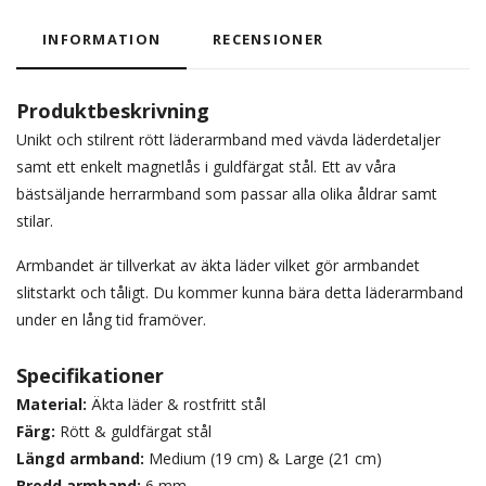
INFORMATION
RECENSIONER
Produktbeskrivning
Unikt och stilrent rött läderarmband med vävda läderdetaljer
samt ett enkelt magnetlås i guldfärgat stål. Ett av våra
bästsäljande herrarmband som passar alla olika åldrar samt
stilar.
Armbandet är tillverkat av äkta läder vilket gör armbandet
slitstarkt och tåligt. Du kommer kunna bära detta läderarmband
under en lång tid framöver.
Specifikationer
Material:
Äkta läder & rostfritt stål
Färg:
Rött & guldfärgat stål
Längd armband:
Medium (19 cm) & Large (21 cm)
Bredd armband:
6 mm