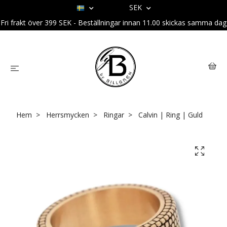
SEK
Fri frakt över 399 SEK - Beställningar innan 11.00 skickas samma dag
Hem
Herrsmycken
Ringar
Calvin | Ring | Guld