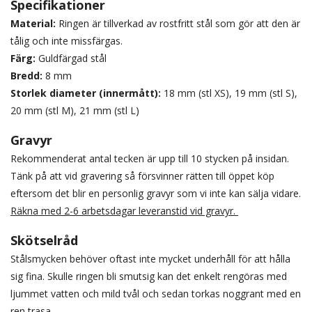
Specifikationer
Material:
Ringen är tillverkad av rostfritt stål som gör att den är
tålig och inte missfärgas.
Färg:
Guldfärgad stål
Bredd:
8 mm
Storlek diameter (innermått):
18 mm (stl XS), 19 mm (stl S),
20 mm (stl M), 21 mm (stl L)
Gravyr
Rekommenderat antal tecken är upp till 10 stycken på insidan.
Tänk på att vid gravering så försvinner rätten till öppet köp
eftersom det blir en personlig gravyr som vi inte kan sälja vidare.
Räkna med 2-6 arbetsdagar leveranstid vid gravyr.
Skötselråd
Stålsmycken behöver oftast inte mycket underhåll för att hålla
sig fina. Skulle ringen bli smutsig kan det enkelt rengöras med
ljummet vatten och mild tvål och sedan torkas noggrant med en
ren trasa.