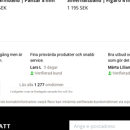
rarmband | Pansar 8 mm
Silverhalsband | Figaro 4
SEK
1 195 SEK
ATT