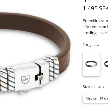
1 495 SE
Ett exklusivt
slät rem som k
sterling silver.
Färg
Brun
Storlek
Medium
Medium 19 c