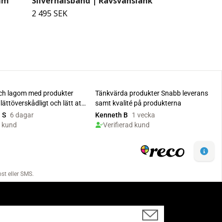
 mm
Silverhalsband | Rävsvanslänk
2 495 SEK