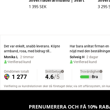
Silver/läderarmband | Svart
Silve
1 395 SEK
3 295 
PRENUMERERA OCH FÅ 10% RAB