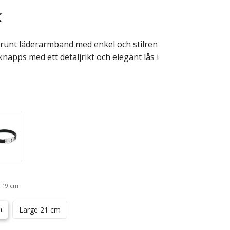
K
 brunt läderarmband med enkel och stilren
näpps med ett detaljrikt och elegant lås i
 19 cm
m
Large 21 cm