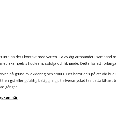
t inte ha det i kontakt med vatten. Ta av dig armbandet i samband 
med exempelvis hudkräm, sololja och liknande. Detta för att förlänga 
kna på grund av oxidering och smuts. Det beror dels på att vår hud 
å en grå eller gulaktig beläggning på silversmycket tas detta lättast 
par gånger.
ycken här