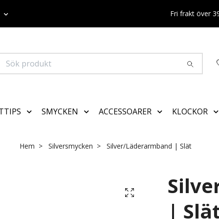
K
Fri frakt över 
TTIPS
SMYCKEN
ACCESSOARER
KLOCKOR
Hem
Silversmycken
Silver/Läderarmband | Slät
Silv
| Slä