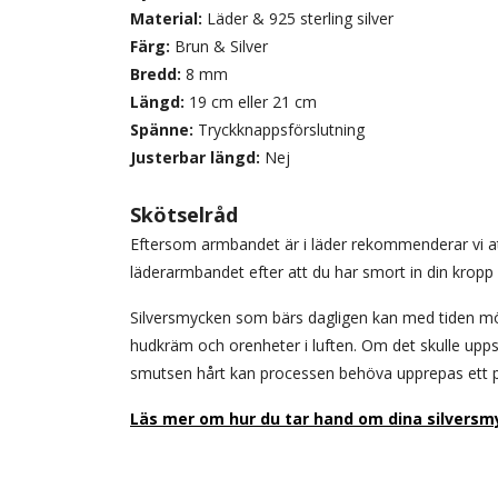
Material:
Läder & 925 sterling silver
Färg:
Brun & Silver
Bredd:
8 mm
Längd:
19 cm eller 21 cm
Spänne:
Tryckknappsförslutning
Justerbar längd:
Nej
Skötselråd
Eftersom armbandet är i läder rekommenderar vi at
läderarmbandet efter att du har smort in din kropp 
Silversmycken som bärs dagligen kan med tiden mör
hudkräm och orenheter i luften. Om det skulle uppst
smutsen hårt kan processen behöva upprepas ett 
Läs mer om hur du tar hand om dina silversm