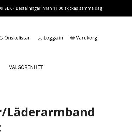
399 SEK - Beställningar innan 11.00 skickas samma dag
Önskelistan
Logga in
Varukorg
VÄLGÖRENHET
er/Läderarmband
t