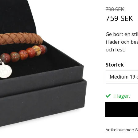
798 SEK
759 SEK
Ge bort en st
i läder och be
och fest.
Storlek
Medium 19 
I lager.
Artikelnummer:
8