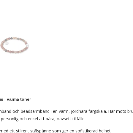
is i varma toner
mband och beadsarmband i en varm, jordnära färgskala. Här möts brun
ersonlig och enkel att bära, oavsett tillfälle.
 med ett stilrent stålspänne som ger en sofistikerad helhet.