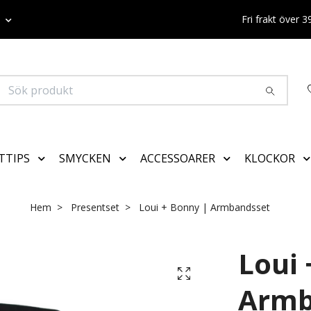
K
Fri frakt över 
TTIPS
SMYCKEN
ACCESSOARER
KLOCKOR
Hem
Presentset
Loui + Bonny | Armbandsset
Loui 
Armb