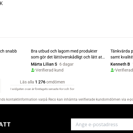
EK
ATT