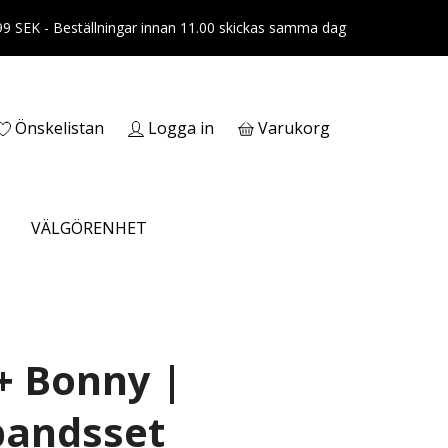
399 SEK - Beställningar innan 11.00 skickas samma dag
Önskelistan
Logga in
Varukorg
VÄLGÖRENHET
+ Bonny |
andsset