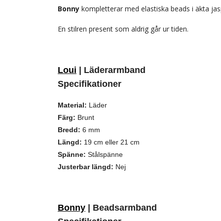
Bonny
kompletterar med elastiska beads i äkta jas
En stilren present som aldrig går ur tiden.
Loui
| Läderarmband
Specifikationer
Material:
Läder
Färg:
Brunt
Bredd:
6 mm
Längd:
19 cm eller 21 cm
Spänne:
Stålspänne
Justerbar längd:
Nej
Bonny
| Beadsarmband